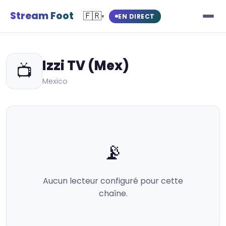
Stream Foot
🇫🇷
EN DIRECT
▾
Izzi TV (Mex)
📺
Mexico
📡
Aucun lecteur configuré pour cette
chaîne.