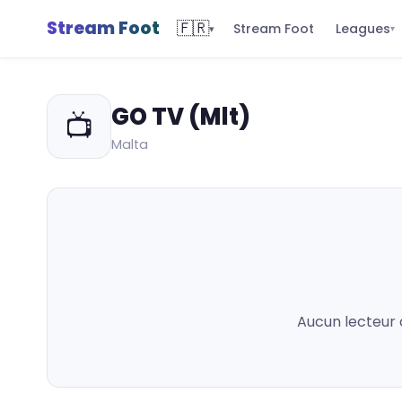
Stream Foot
🇫🇷
Leagues
Stream Foot
▾
▾
GO TV (Mlt)
📺
Malta
Aucun lecteur 