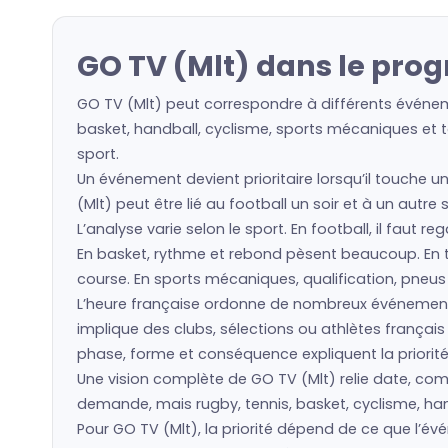
GO TV (Mlt) dans le pro
GO TV (Mlt) peut correspondre à différents événeme
basket, handball, cyclisme, sports mécaniques et to
sport.
Un événement devient prioritaire lorsqu’il touche u
(Mlt) peut être lié au football un soir et à un autr
L’analyse varie selon le sport. En football, il faut 
En basket, rythme et rebond pèsent beaucoup. En ten
course. En sports mécaniques, qualification, pneu
L’heure française ordonne de nombreux événement
implique des clubs, sélections ou athlètes frança
phase, forme et conséquence expliquent la priorité
Une vision complète de GO TV (Mlt) relie date, compé
demande, mais rugby, tennis, basket, cyclisme, hand
Pour GO TV (Mlt), la priorité dépend de ce que l’