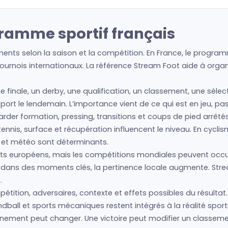
gramme sportif français
nts selon la saison et la compétition. En France, le programm
urnois internationaux. La référence Stream Foot aide à organis
ne finale, un derby, une qualification, un classement, une séle
e sport le lendemain. L’importance vient de ce qui est en jeu, p
regarder formation, pressing, transitions et coups de pied arrêté
nis, surface et récupération influencent le niveau. En cyclism
s et météo sont déterminants.
s européens, mais les compétitions mondiales peuvent occup
is dans des moments clés, la pertinence locale augmente. Str
.
tition, adversaires, contexte et effets possibles du résultat. 
ball et sports mécaniques restent intégrés à la réalité sport
événement peut changer. Une victoire peut modifier un classe