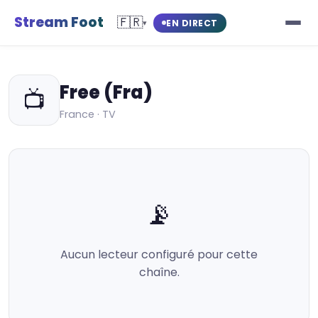
Stream Foot
🇫🇷
EN DIRECT
▾
Free (Fra)
📺
France · TV
📡
Aucun lecteur configuré pour cette
chaîne.