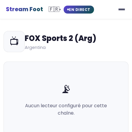
Stream Foot
🇫🇷
EN DIRECT
▾
FOX Sports 2 (Arg)
📺
Argentina
📡
Aucun lecteur configuré pour cette
chaîne.