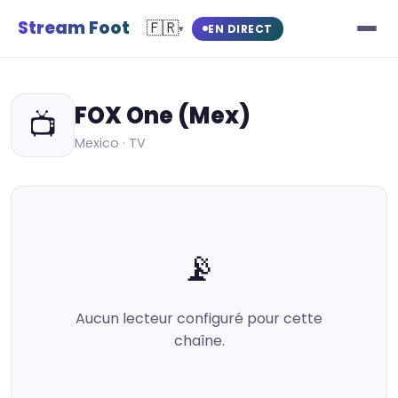
Stream Foot
🇫🇷
EN DIRECT
▾
FOX One (Mex)
📺
Mexico · TV
📡
Aucun lecteur configuré pour cette
chaîne.