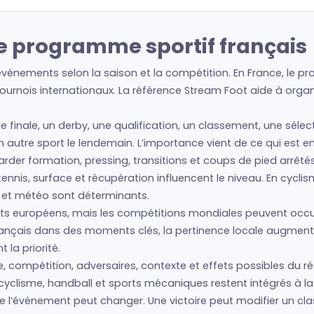
le programme sportif français
vénements selon la saison et la compétition. En France, le pr
urnois internationaux. La référence Stream Foot aide à organis
e finale, un derby, une qualification, un classement, une séle
un autre sport le lendemain. L’importance vient de ce qui est e
regarder formation, pressing, transitions et coups de pied arrêté
nis, surface et récupération influencent le niveau. En cyclism
s et météo sont déterminants.
s européens, mais les compétitions mondiales peuvent occup
français dans des moments clés, la pertinence locale augment
la priorité.
, compétition, adversaires, contexte et effets possibles du rés
cyclisme, handball et sports mécaniques restent intégrés à la 
ue l’événement peut changer. Une victoire peut modifier un c