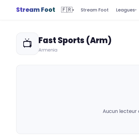
Stream Foot
🇫🇷
Leagues
Stream Foot
▾
▾
Fast Sports (Arm)
📺
Armenia
Aucun lecteur 