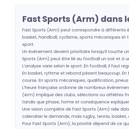
Fast Sports (Arm) dans 
Fast Sports (Arm) peut correspondre à différents é
basket, handball, cyclisme, sports mécaniques et to
sport.
Un événement devient prioritaire lorsqu’il touche un
Sports (Arm) peut être lié au football un soir et à 
L’analyse varie selon le sport. En football, il faut 
En basket, rythme et rebond pèsent beaucoup. En ten
course. En sports mécaniques, qualification, pneu
L’heure française ordonne de nombreux événement
(Arm) implique des clubs, sélections ou athlètes 
tandis que phase, forme et conséquence expliquent 
Une vision complète de Fast Sports (Arm) relie date
calendrier le demande, mais rugby, tennis, basket, 
Pour Fast Sports (Arm), la priorité dépend de ce q