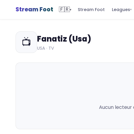
Stream Foot
🇫🇷
Leagues
Stream Foot
▾
▾
Fanatiz (Usa)
📺
USA · TV
Aucun lecteur 