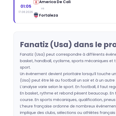
America De Cali
01:05
vs
17.08.2026
Fortaleza
Fanatiz (Usa) dans le p
Fanatiz (Usa) peut correspondre à différents événe
basket, handball, cyclisme, sports mécaniques et to
sport.
Un événement devient prioritaire lorsqu’il touche un
(Usa) peut être lié au football un soir et à un autr
L’analyse varie selon le sport. En football, il faut 
En basket, rythme et rebond pèsent beaucoup. En ten
course. En sports mécaniques, qualification, pneu
L’heure française ordonne de nombreux événement
implique des clubs, sélections ou athlètes frança