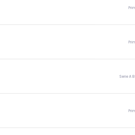
Pri
Pri
Serie A 
Pri