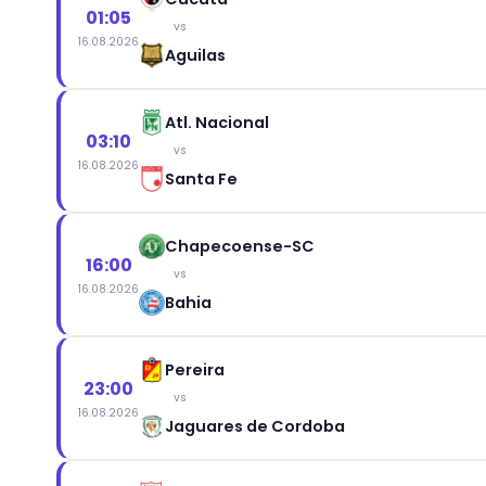
01:05
vs
16.08.2026
Aguilas
Atl. Nacional
03:10
vs
16.08.2026
Santa Fe
Chapecoense-SC
16:00
vs
16.08.2026
Bahia
Pereira
23:00
vs
16.08.2026
Jaguares de Cordoba