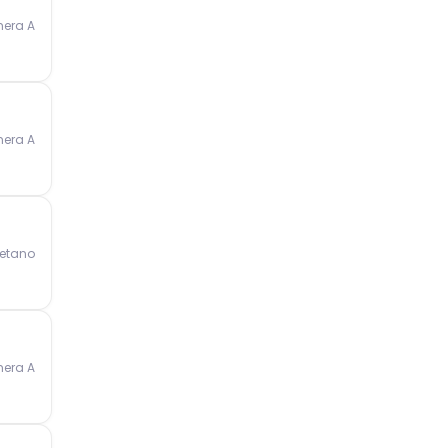
mera A
mera A
Betano
mera A