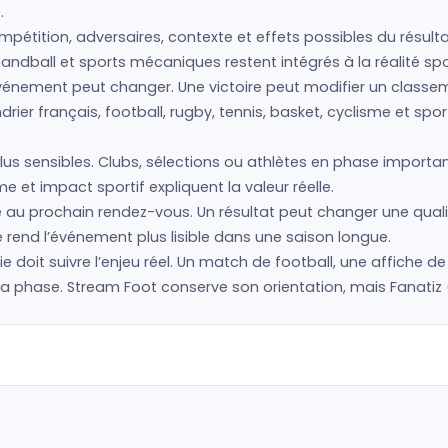
.
pétition, adversaires, contexte et effets possibles du résulta
andball et sports mécaniques restent intégrés à la réalité spo
l’événement peut changer. Une victoire peut modifier un class
drier français, football, rugby, tennis, basket, cyclisme et 
us sensibles. Clubs, sélections ou athlètes en phase importan
 et impact sportif expliquent la valeur réelle.
é au prochain rendez-vous. Un résultat peut changer une quali
 rend l’événement plus lisible dans une saison longue.
hie doit suivre l’enjeu réel. Un match de football, une affiche d
hase. Stream Foot conserve son orientation, mais Fanatiz (U