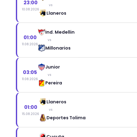
23:00
vs
10.08.2026
Llaneros
Ind. Medellin
01:00
vs
11.08.2026
Millonarios
Junior
03:05
vs
11.08.2026
Pereira
Llaneros
01:00
vs
15.08.2026
Deportes Tolima
Cucuta