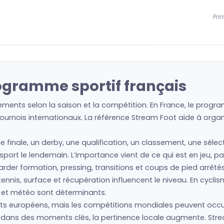
Pri
rogramme sportif français
ments selon la saison et la compétition. En France, le progra
urnois internationaux. La référence Stream Foot aide à organis
e finale, un derby, une qualification, un classement, une séle
e sport le lendemain. L’importance vient de ce qui est en jeu, 
regarder formation, pressing, transitions et coups de pied arrêté
nis, surface et récupération influencent le niveau. En cyclism
s et météo sont déterminants.
s européens, mais les compétitions mondiales peuvent occup
is dans des moments clés, la pertinence locale augmente. Str