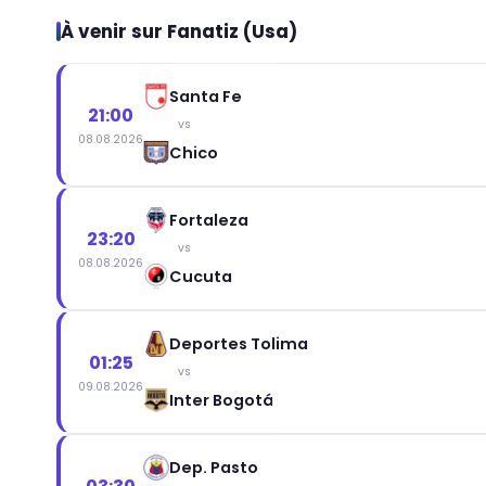
À venir sur Fanatiz (Usa)
Santa Fe
21:00
vs
08.08.2026
Chico
Fortaleza
23:20
vs
08.08.2026
Cucuta
Deportes Tolima
01:25
vs
09.08.2026
Inter Bogotá
Dep. Pasto