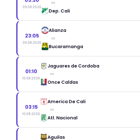
03:30
vs
09.08.2026
Dep. Cali
Alianza
23:05
vs
09.08.2026
Bucaramanga
Jaguares de Cordoba
01:10
vs
10.08.2026
Once Caldas
America De Cali
03:15
vs
10.08.2026
Atl. Nacional
Aguilas