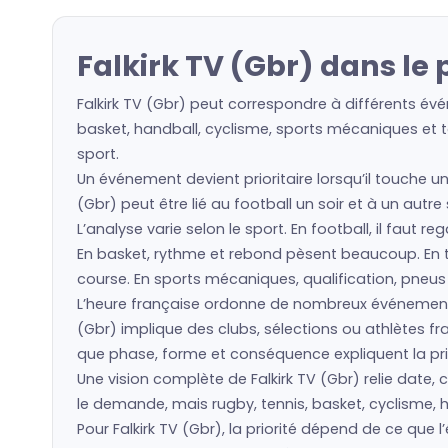
Falkirk TV (Gbr) dans le
Falkirk TV (Gbr) peut correspondre à différents évé
basket, handball, cyclisme, sports mécaniques et to
sport.
Un événement devient prioritaire lorsqu’il touche un
(Gbr) peut être lié au football un soir et à un autr
L’analyse varie selon le sport. En football, il faut 
En basket, rythme et rebond pèsent beaucoup. En ten
course. En sports mécaniques, qualification, pneu
L’heure française ordonne de nombreux événements
(Gbr) implique des clubs, sélections ou athlètes 
que phase, forme et conséquence expliquent la prio
Une vision complète de Falkirk TV (Gbr) relie date, 
le demande, mais rugby, tennis, basket, cyclisme, h
Pour Falkirk TV (Gbr), la priorité dépend de ce qu