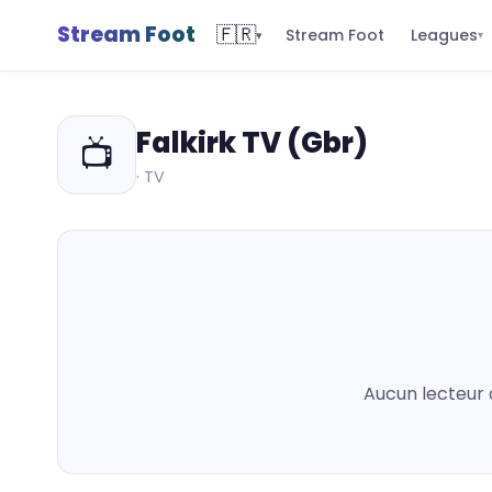
Stream Foot
🇫🇷
Leagues
Stream Foot
▾
▾
Falkirk TV (Gbr)
📺
· TV
Aucun lecteur 