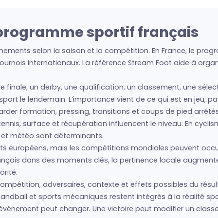
 programme sportif français
nements selon la saison et la compétition. En France, le prog
urnois internationaux. La référence Stream Foot aide à organis
e finale, un derby, une qualification, un classement, une sélec
e sport le lendemain. L’importance vient de ce qui est en jeu, 
regarder formation, pressing, transitions et coups de pied arrêté
nis, surface et récupération influencent le niveau. En cyclism
s et météo sont déterminants.
 européens, mais les compétitions mondiales peuvent occupe
français dans des moments clés, la pertinence locale augment
rité.
compétition, adversaires, contexte et effets possibles du résul
andball et sports mécaniques restent intégrés à la réalité spo
e l’événement peut changer. Une victoire peut modifier un cla