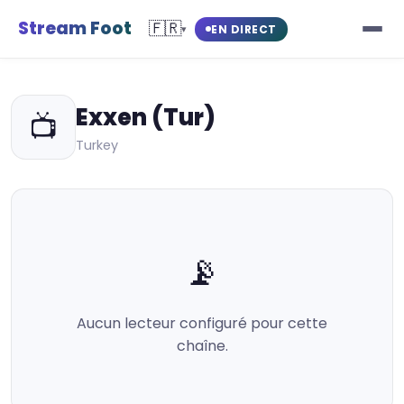
Stream Foot
🇫🇷
EN DIRECT
▾
Exxen (Tur)
📺
Turkey
📡
Aucun lecteur configuré pour cette
chaîne.