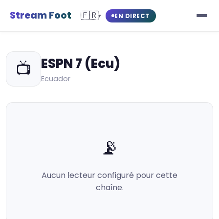
Stream Foot
🇫🇷
EN DIRECT
▾
ESPN 7 (Ecu)
📺
Ecuador
📡
Aucun lecteur configuré pour cette
chaîne.