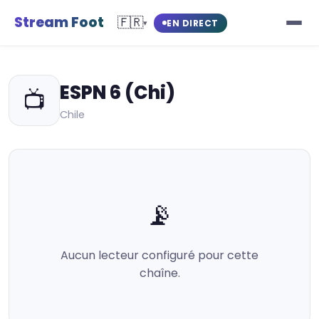
Stream Foot
🇫🇷
EN DIRECT
▾
ESPN 6 (Chi)
📺
Chile
📡
Aucun lecteur configuré pour cette
chaîne.