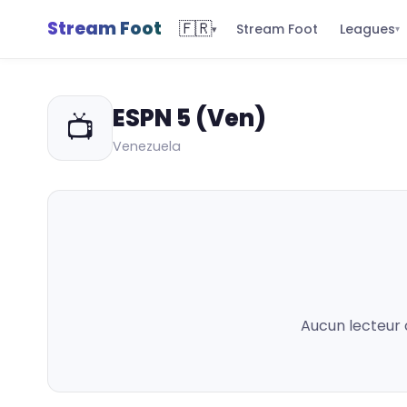
Stream Foot
🇫🇷
Leagues
Stream Foot
▾
▾
ESPN 5 (Ven)
📺
Venezuela
Aucun lecteur 