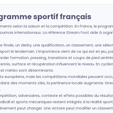
ogramme sportif français
ents selon la saison et la compétition. En France, le program
urnois internationaux. La référence Stream Foot aide à organis
ne finale, un derby, une qualification, un classement, une séle
e sport le lendemain. L’importance vient de ce qui est en jeu, 
regarder formation, pressing, transitions et coups de pied arrêté
nis, surface et récupération influencent le niveau. En cyclism
s et météo sont déterminants.
s européens, mais les compétitions mondiales peuvent occup
is dans des moments clés, la pertinence locale augmente. Str
.
étition, adversaires, contexte et effets possibles du résultat.
ball et sports mécaniques restent intégrés à la réalité sport
’événement peut changer. Une victoire peut modifier un class