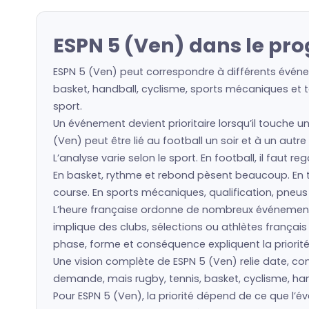
ESPN 5 (Ven) dans le pr
ESPN 5 (Ven) peut correspondre à différents événem
basket, handball, cyclisme, sports mécaniques et to
sport.
Un événement devient prioritaire lorsqu’il touche u
(Ven) peut être lié au football un soir et à un autr
L’analyse varie selon le sport. En football, il faut 
En basket, rythme et rebond pèsent beaucoup. En ten
course. En sports mécaniques, qualification, pneu
L’heure française ordonne de nombreux événement
implique des clubs, sélections ou athlètes frança
phase, forme et conséquence expliquent la priorité
Une vision complète de ESPN 5 (Ven) relie date, comp
demande, mais rugby, tennis, basket, cyclisme, hand
Pour ESPN 5 (Ven), la priorité dépend de ce que l