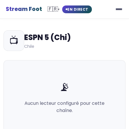
Stream Foot
🇫🇷
EN DIRECT
▾
ESPN 5 (Chi)
📺
Chile
📡
Aucun lecteur configuré pour cette
chaîne.