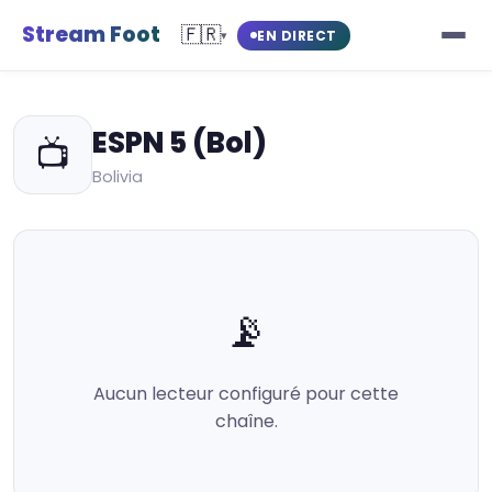
Stream Foot
🇫🇷
EN DIRECT
▾
ESPN 5 (Bol)
📺
Bolivia
📡
Aucun lecteur configuré pour cette
chaîne.