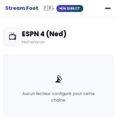
Stream Foot
🇫🇷
EN DIRECT
▾
ESPN 4 (Ned)
📺
Netherlands
📡
Aucun lecteur configuré pour cette
chaîne.