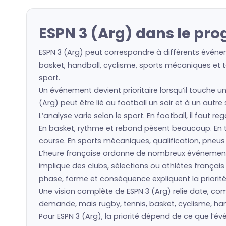
ESPN 3 (Arg) dans le pr
ESPN 3 (Arg) peut correspondre à différents événem
basket, handball, cyclisme, sports mécaniques et to
sport.
Un événement devient prioritaire lorsqu’il touche un
(Arg) peut être lié au football un soir et à un autr
L’analyse varie selon le sport. En football, il faut 
En basket, rythme et rebond pèsent beaucoup. En ten
course. En sports mécaniques, qualification, pneu
L’heure française ordonne de nombreux événement
implique des clubs, sélections ou athlètes frança
phase, forme et conséquence expliquent la priorité
Une vision complète de ESPN 3 (Arg) relie date, comp
demande, mais rugby, tennis, basket, cyclisme, hand
Pour ESPN 3 (Arg), la priorité dépend de ce que l