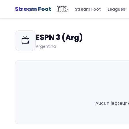
Stream Foot
🇫🇷
Leagues
Stream Foot
▾
▾
ESPN 3 (Arg)
📺
Argentina
Aucun lecteur 