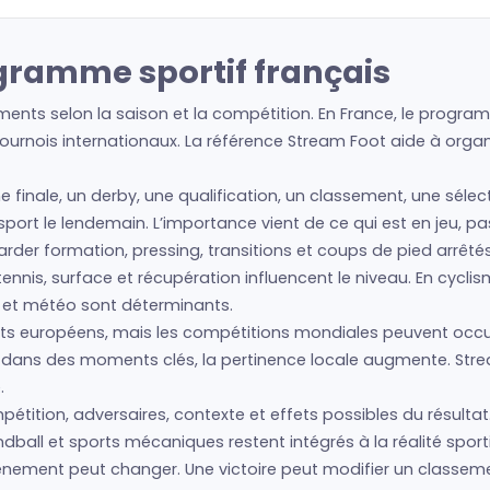
ogramme sportif français
ents selon la saison et la compétition. En France, le program
urnois internationaux. La référence Stream Foot aide à organis
e finale, un derby, une qualification, un classement, une séle
e sport le lendemain. L’importance vient de ce qui est en jeu, 
regarder formation, pressing, transitions et coups de pied arrêté
nis, surface et récupération influencent le niveau. En cyclism
s et météo sont déterminants.
s européens, mais les compétitions mondiales peuvent occup
is dans des moments clés, la pertinence locale augmente. Str
.
étition, adversaires, contexte et effets possibles du résultat.
ball et sports mécaniques restent intégrés à la réalité sport
’événement peut changer. Une victoire peut modifier un classe