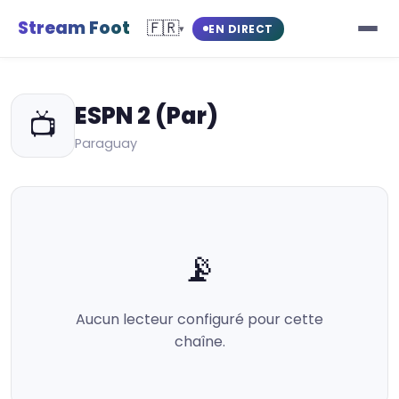
Stream Foot
🇫🇷
EN DIRECT
▾
ESPN 2 (Par)
📺
Paraguay
📡
Aucun lecteur configuré pour cette
chaîne.