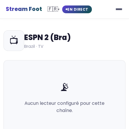
Stream Foot
🇫🇷
EN DIRECT
▾
ESPN 2 (Bra)
📺
Brazil · TV
📡
Aucun lecteur configuré pour cette
chaîne.