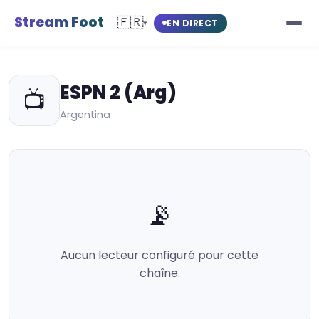
Stream Foot
🇫🇷
EN DIRECT
▾
ESPN 2 (Arg)
📺
Argentina
📡
Aucun lecteur configuré pour cette
chaîne.