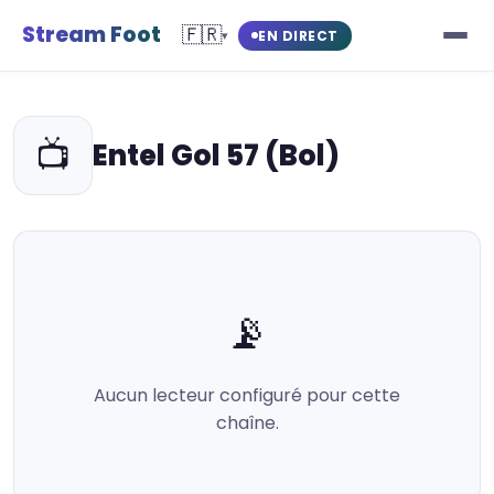
Stream Foot
🇫🇷
EN DIRECT
▾
📺
Entel Gol 57 (Bol)
📡
Aucun lecteur configuré pour cette
chaîne.