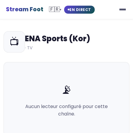
Stream Foot
🇫🇷
EN DIRECT
▾
ENA Sports (Kor)
📺
· TV
📡
Aucun lecteur configuré pour cette
chaîne.