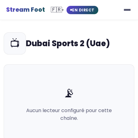
Stream Foot
🇫🇷
EN DIRECT
▾
📺
Dubai Sports 2 (Uae)
📡
Aucun lecteur configuré pour cette
chaîne.