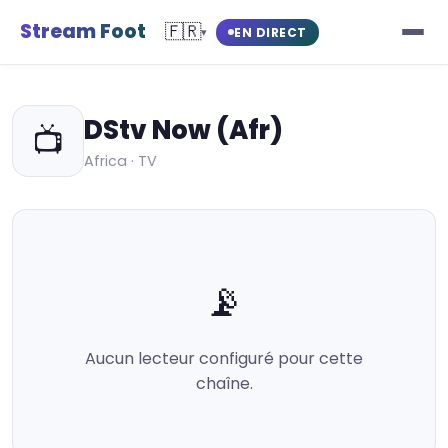
Stream Foot
🇫🇷
EN DIRECT
▾
DStv Now (Afr)
📺
Africa · TV
📡
Aucun lecteur configuré pour cette
chaîne.