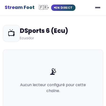
Stream Foot
🇫🇷
EN DIRECT
▾
DSports 6 (Ecu)
📺
Ecuador
📡
Aucun lecteur configuré pour cette
chaîne.