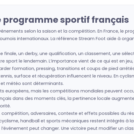
e programme sportif français
vénements selon la saison et la compétition. En France, le pro
urnois internationaux. La référence Stream Foot aide à organis
ne finale, un derby, une qualification, un classement, une séle
autre sport le lendemain. L’importance vient de ce qui est en je
regarder formation, pressing, transitions et coups de pied arrêté
nis, surface et récupération influencent le niveau. En cyclism
s et météo sont déterminants.
s européens, mais les compétitions mondiales peuvent occup
français dans des moments clés, la pertinence locale augment
rité.
 compétition, adversaires, contexte et effets possibles du rés
cyclisme, handball et sports mécaniques restent intégrés à la 
ue l’événement peut changer. Une victoire peut modifier un cl