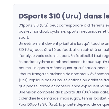
DSports 310 (Uru) dans l
DSports 310 (Uru) peut correspondre à différents é
basket, handball, cyclisme, sports mécaniques et to
sport.
Un événement devient prioritaire lorsqu’il touche u
310 (Uru) peut être lié au football un soir et à un 
L’analyse varie selon le sport. En football, il faut 
En basket, rythme et rebond pèsent beaucoup. En ten
course. En sports mécaniques, qualification, pneu
L’heure française ordonne de nombreux événement
(Uru) implique des clubs, sélections ou athlètes 
que phase, forme et conséquence expliquent la prio
Une vision complète de DSports 310 (Uru) relie date,
calendrier le demande, mais rugby, tennis, basket, 
Pour DSports 310 (Uru), la priorité dépend de ce q