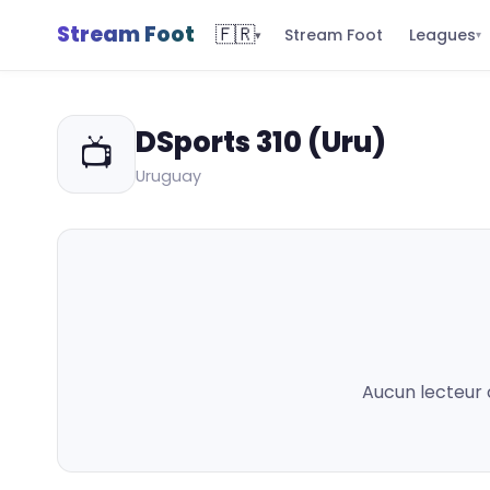
Stream Foot
🇫🇷
Leagues
Stream Foot
▾
▾
DSports 310 (Uru)
📺
Uruguay
Aucun lecteur 