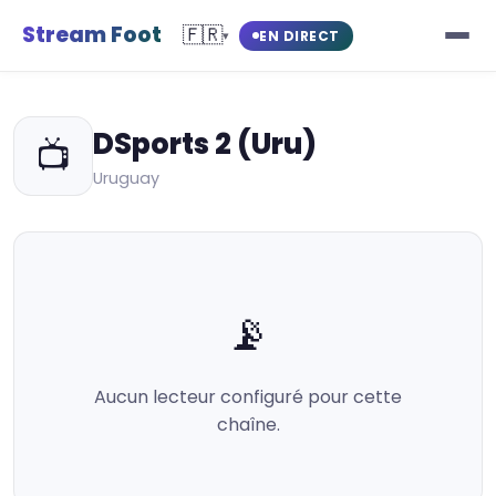
Stream Foot
🇫🇷
EN DIRECT
▾
DSports 2 (Uru)
📺
Uruguay
📡
Aucun lecteur configuré pour cette
chaîne.