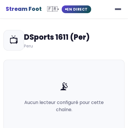
Stream Foot
🇫🇷
EN DIRECT
▾
DSports 1611 (Per)
📺
Peru
📡
Aucun lecteur configuré pour cette
chaîne.