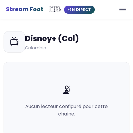
Stream Foot
🇫🇷
EN DIRECT
▾
Disney+ (Col)
📺
Colombia
📡
Aucun lecteur configuré pour cette
chaîne.