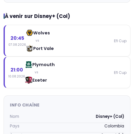
À venir sur Disney+ (Col)
Wolves
20:45
Efl Cup
vs
07.08.2026
Port Vale
Plymouth
21:00
Efl Cup
vs
10.08.2026
Exeter
INFO CHAÎNE
Nom
Disney+ (Col)
Pays
Colombia