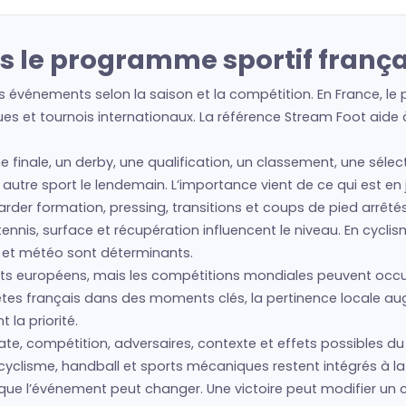
s le programme sportif frança
s événements selon la saison et la compétition. En France, le
es et tournois internationaux. La référence Stream Foot aide à 
ne finale, un derby, une qualification, un classement, une séle
un autre sport le lendemain. L’importance vient de ce qui est e
regarder formation, pressing, transitions et coups de pied arrêté
nis, surface et récupération influencent le niveau. En cyclism
s et météo sont déterminants.
s européens, mais les compétitions mondiales peuvent occup
hlètes français dans des moments clés, la pertinence locale 
la priorité.
ate, compétition, adversaires, contexte et effets possibles du 
cyclisme, handball et sports mécaniques restent intégrés à la 
e que l’événement peut changer. Une victoire peut modifier un