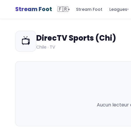
Stream Foot
🇫🇷
Leagues
Stream Foot
▾
▾
DirecTV Sports (Chi)
📺
Chile · TV
Aucun lecteur 