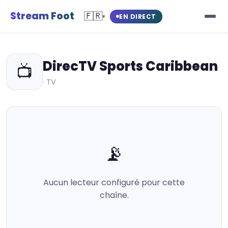
Stream Foot
🇫🇷
EN DIRECT
▾
DirecTV Sports Caribbean
📺
· TV
📡
Aucun lecteur configuré pour cette
chaîne.