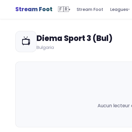
Stream Foot
🇫🇷
Leagues
Stream Foot
▾
▾
Diema Sport 3 (Bul)
📺
Bulgaria
Aucun lecteur 