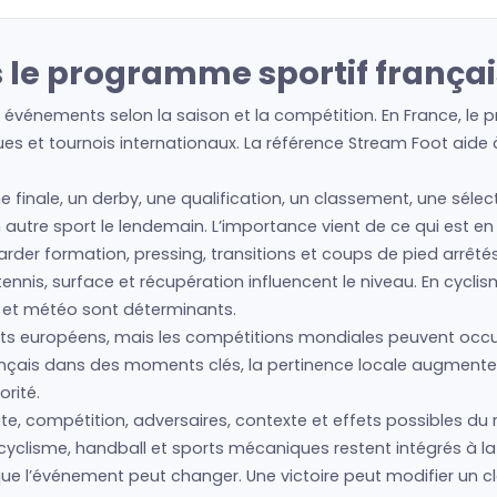
 le programme sportif françai
 événements selon la saison et la compétition. En France, le 
es et tournois internationaux. La référence Stream Foot aide à 
ne finale, un derby, une qualification, un classement, une sél
 un autre sport le lendemain. L’importance vient de ce qui est e
regarder formation, pressing, transitions et coups de pied arrêté
nis, surface et récupération influencent le niveau. En cyclism
s et météo sont déterminants.
s européens, mais les compétitions mondiales peuvent occup
français dans des moments clés, la pertinence locale augmente
rité.
te, compétition, adversaires, contexte et effets possibles du r
cyclisme, handball et sports mécaniques restent intégrés à la 
 que l’événement peut changer. Une victoire peut modifier un 