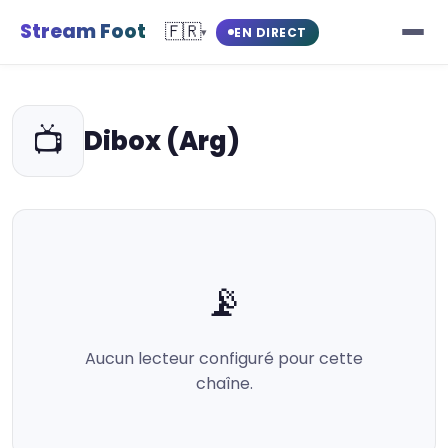
Stream Foot
🇫🇷
EN DIRECT
▾
📺
Dibox (Arg)
📡
Aucun lecteur configuré pour cette
chaîne.