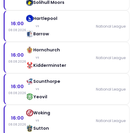
Solihull Moors
Hartlepool
16:00
National League
vs
08.08.2026
Barrow
Hornchurch
16:00
National League
vs
08.08.2026
Kidderminster
Scunthorpe
16:00
National League
vs
08.08.2026
Yeovil
Woking
16:00
National League
vs
08.08.2026
Sutton