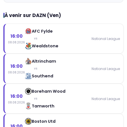
À venir sur DAZN (Ven)
AFC Fylde
16:00
National League
vs
08.08.2026
Wealdstone
Altrincham
16:00
National League
vs
08.08.2026
Southend
Boreham Wood
16:00
National League
vs
08.08.2026
Tamworth
Boston Utd
16:00