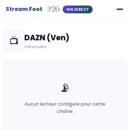
Stream Foot
🇫🇷
EN DIRECT
▾
DAZN (Ven)
📺
Venezuela
📡
Aucun lecteur configuré pour cette
chaîne.