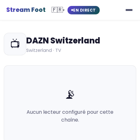
Stream Foot
🇫🇷
EN DIRECT
▾
DAZN Switzerland
📺
Switzerland · TV
📡
Aucun lecteur configuré pour cette
chaîne.