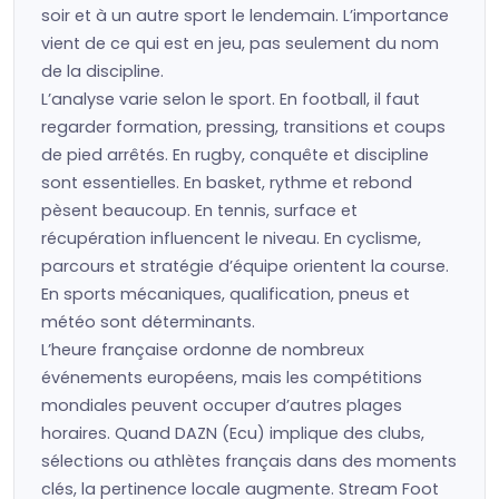
soir et à un autre sport le lendemain. L’importance
vient de ce qui est en jeu, pas seulement du nom
de la discipline.
L’analyse varie selon le sport. En football, il faut
regarder formation, pressing, transitions et coups
de pied arrêtés. En rugby, conquête et discipline
sont essentielles. En basket, rythme et rebond
pèsent beaucoup. En tennis, surface et
récupération influencent le niveau. En cyclisme,
parcours et stratégie d’équipe orientent la course.
En sports mécaniques, qualification, pneus et
météo sont déterminants.
L’heure française ordonne de nombreux
événements européens, mais les compétitions
mondiales peuvent occuper d’autres plages
horaires. Quand DAZN (Ecu) implique des clubs,
sélections ou athlètes français dans des moments
clés, la pertinence locale augmente. Stream Foot