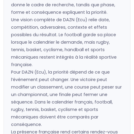
donne le cadre de recherche, tandis que phase,
forme et conséquence expliquent la priorité.
Une vision complète de DAZN (Ecu) relie date,
compétition, adversaires, contexte et effets
possibles du résultat. Le football garde sa place
lorsque le calendrier le demande, mais rugby,
tennis, basket, cyclisme, handball et sports
mécaniques restent intégrés à la réalité sportive
française.
Pour DAZN (Ecu), la priorité dépend de ce que
l’événement peut changer. Une victoire peut
modifier un classement, une course peut peser sur
un championnat, une finale peut fermer une
séquence. Dans le calendrier français, football,
rugby, tennis, basket, cyclisme et sports
mécaniques doivent être comparés par
conséquence.
La présence française rend certains rendez-vous