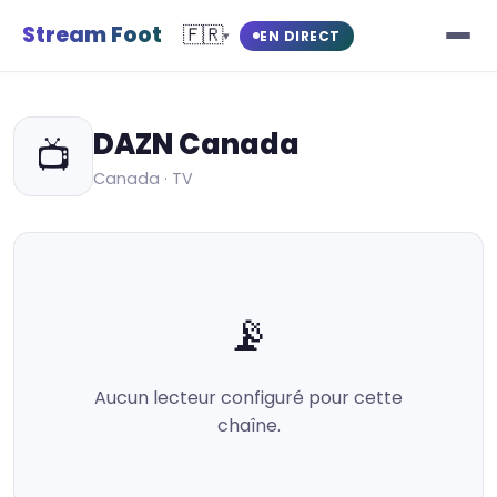
Stream Foot
🇫🇷
EN DIRECT
▾
DAZN Canada
📺
Canada · TV
📡
Aucun lecteur configuré pour cette
chaîne.