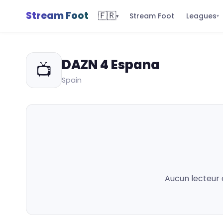
Stream Foot
🇫🇷
Leagues
Stream Foot
▾
▾
DAZN 4 Espana
📺
Spain
Aucun lecteur 