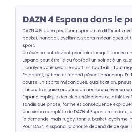
DAZN 4 Espana dans le p
DAZN 4 Espana peut correspondre à différents événe
basket, handball, cyclisme, sports mécaniques et to
sport.
Un événement devient prioritaire lorsqu’il touche u
Espana peut être lié au football un soir et à un aut
L’analyse varie selon le sport. En football, il faut 
En basket, rythme et rebond pèsent beaucoup. En ten
course. En sports mécaniques, qualification, pneu
L’heure française ordonne de nombreux événement
Espana implique des clubs, sélections ou athlètes
tandis que phase, forme et conséquence expliquent 
Une vision complète de DAZN 4 Espana relie date, co
le demande, mais rugby, tennis, basket, cyclisme, h
Pour DAZN 4 Espana, la priorité dépend de ce que 