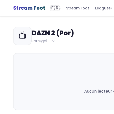
Stream Foot
🇫🇷
Leagues
Stream Foot
▾
▾
DAZN 2 (Por)
📺
Portugal · TV
Aucun lecteur 