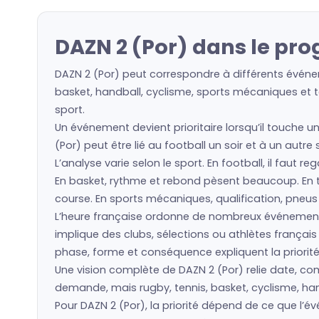
DAZN 2 (Por) dans le pr
DAZN 2 (Por) peut correspondre à différents événem
basket, handball, cyclisme, sports mécaniques et to
sport.
Un événement devient prioritaire lorsqu’il touche u
(Por) peut être lié au football un soir et à un autr
L’analyse varie selon le sport. En football, il faut 
En basket, rythme et rebond pèsent beaucoup. En ten
course. En sports mécaniques, qualification, pneu
L’heure française ordonne de nombreux événement
implique des clubs, sélections ou athlètes frança
phase, forme et conséquence expliquent la priorité
Une vision complète de DAZN 2 (Por) relie date, comp
demande, mais rugby, tennis, basket, cyclisme, hand
Pour DAZN 2 (Por), la priorité dépend de ce que l