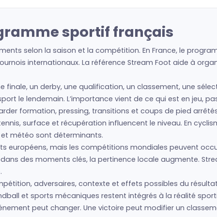
ogramme sportif français
ents selon la saison et la compétition. En France, le program
urnois internationaux. La référence Stream Foot aide à organis
ne finale, un derby, une qualification, un classement, une séle
e sport le lendemain. L’importance vient de ce qui est en jeu, p
regarder formation, pressing, transitions et coups de pied arrêté
nis, surface et récupération influencent le niveau. En cyclism
s et météo sont déterminants.
s européens, mais les compétitions mondiales peuvent occup
is dans des moments clés, la pertinence locale augmente. Str
.
étition, adversaires, contexte et effets possibles du résultat.
ball et sports mécaniques restent intégrés à la réalité sport
’événement peut changer. Une victoire peut modifier un classe