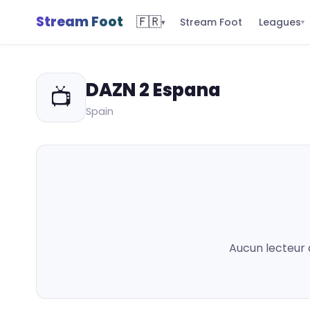
Stream Foot
🇫🇷
Leagues
Stream Foot
▾
▾
DAZN 2 Espana
📺
Spain
Aucun lecteur 