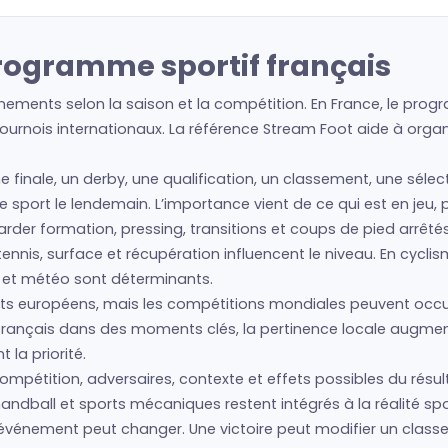
rogramme sportif français
ments selon la saison et la compétition. En France, le progr
urnois internationaux. La référence Stream Foot aide à organis
ne finale, un derby, une qualification, un classement, une séle
re sport le lendemain. L’importance vient de ce qui est en jeu,
regarder formation, pressing, transitions et coups de pied arrêté
nis, surface et récupération influencent le niveau. En cyclism
s et météo sont déterminants.
s européens, mais les compétitions mondiales peuvent occup
 français dans des moments clés, la pertinence locale augme
la priorité.
mpétition, adversaires, contexte et effets possibles du résult
andball et sports mécaniques restent intégrés à la réalité spo
l’événement peut changer. Une victoire peut modifier un clas