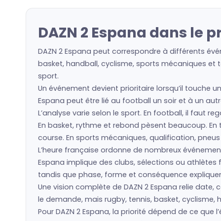
DAZN 2 Espana dans le p
DAZN 2 Espana peut correspondre à différents événe
basket, handball, cyclisme, sports mécaniques et to
sport.
Un événement devient prioritaire lorsqu’il touche u
Espana peut être lié au football un soir et à un aut
L’analyse varie selon le sport. En football, il faut 
En basket, rythme et rebond pèsent beaucoup. En ten
course. En sports mécaniques, qualification, pneu
L’heure française ordonne de nombreux événement
Espana implique des clubs, sélections ou athlètes
tandis que phase, forme et conséquence expliquent 
Une vision complète de DAZN 2 Espana relie date, co
le demande, mais rugby, tennis, basket, cyclisme, h
Pour DAZN 2 Espana, la priorité dépend de ce que 