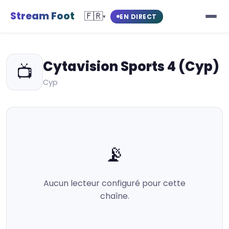
Stream Foot
🇫🇷
EN DIRECT
▾
Cytavision Sports 4 (Cyp)
📺
Cyp
📡
Aucun lecteur configuré pour cette
chaîne.