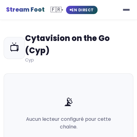
Stream Foot
🇫🇷
EN DIRECT
▾
Cytavision on the Go
📺
(Cyp)
Cyp
📡
Aucun lecteur configuré pour cette
chaîne.