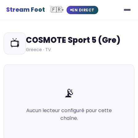
Stream Foot
🇫🇷
EN DIRECT
▾
COSMOTE Sport 5 (Gre)
📺
Greece · TV
📡
Aucun lecteur configuré pour cette
chaîne.