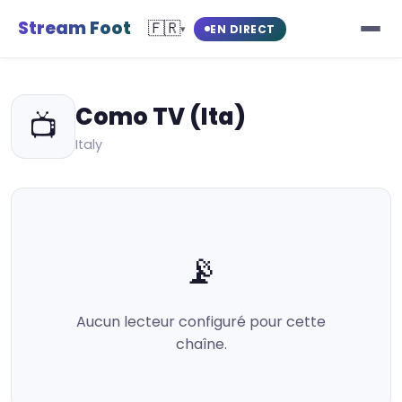
Stream Foot
🇫🇷
EN DIRECT
▾
Como TV (Ita)
📺
Italy
📡
Aucun lecteur configuré pour cette
chaîne.