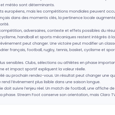
s et météo sont déterminants.
s européens, mais les compétitions mondiales peuvent occup
français dans des moments clés, la pertinence locale augment
rité.
compétition, adversaires, contexte et effets possibles du résul
cyclisme, handball et sports mécaniques restent intégrés à la 
e l’événement peut changer. Une victoire peut modifier un cla
drier français, football, rugby, tennis, basket, cyclisme et 
us sensibles. Clubs, sélections ou athlètes en phase importan
 et impact sportif expliquent la valeur réelle.
lié au prochain rendez-vous. Un résultat peut changer une qua
 rend l’événement plus lisible dans une saison longue.
hie doit suivre l’enjeu réel. Un match de football, une affiche d
hase. Stream Foot conserve son orientation, mais Claro TV+ 