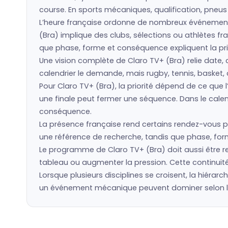
course. En sports mécaniques, qualification, pneu
L’heure française ordonne de nombreux événement
(Bra) implique des clubs, sélections ou athlètes 
que phase, forme et conséquence expliquent la prio
Une vision complète de Claro TV+ (Bra) relie date, 
calendrier le demande, mais rugby, tennis, basket, 
Pour Claro TV+ (Bra), la priorité dépend de ce qu
une finale peut fermer une séquence. Dans le calen
conséquence.
La présence française rend certains rendez-vous pl
une référence de recherche, tandis que phase, forme
Le programme de Claro TV+ (Bra) doit aussi être re
tableau ou augmenter la pression. Cette continuité
Lorsque plusieurs disciplines se croisent, la hiérarc
un événement mécanique peuvent dominer selon la p