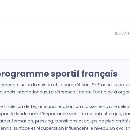
Serie A 
 programme sportif français
nements selon la saison et la compétition. En France, le prog
urnois internationaux. La référence Stream Foot aide à organis
ne finale, un derby, une qualification, un classement, une séle
e sport le lendemain. L’importance vient de ce qui est en jeu, p
regarder formation, pressing, transitions et coups de pied arrêté
nis, surface et récupération influencent le niveau. En cyclism