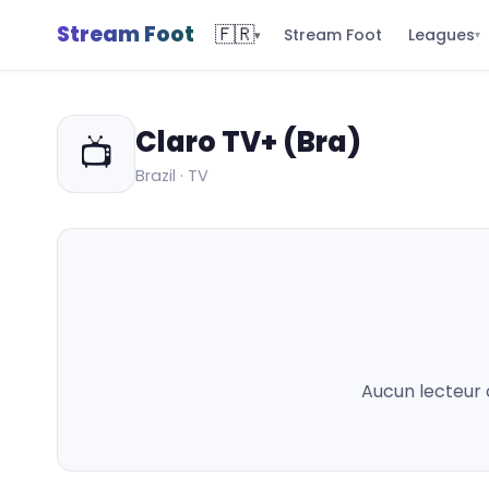
Stream Foot
🇫🇷
Leagues
Stream Foot
▾
▾
Claro TV+ (Bra)
📺
Brazil · TV
Aucun lecteur 