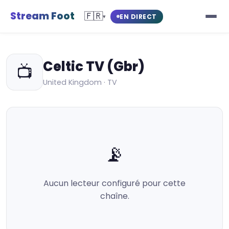
Stream Foot
🇫🇷
EN DIRECT
▾
Celtic TV (Gbr)
📺
United Kingdom · TV
📡
Aucun lecteur configuré pour cette
chaîne.