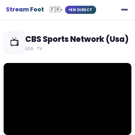
Stream Foot
🇫🇷
EN DIRECT
▾
CBS Sports Network (Usa)
📺
USA · TV