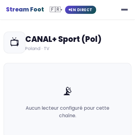
Stream Foot
🇫🇷
EN DIRECT
▾
CANAL+ Sport (Pol)
📺
Poland · TV
📡
Aucun lecteur configuré pour cette
chaîne.