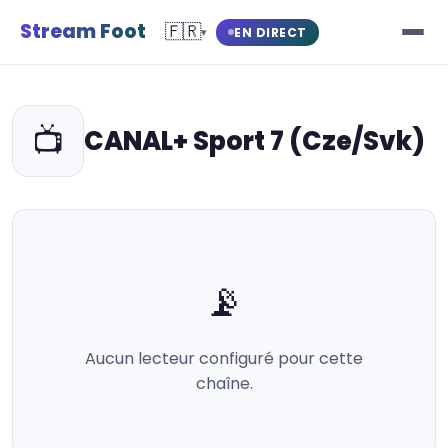
Stream Foot
🇫🇷
EN DIRECT
▾
📺
CANAL+ Sport 7 (Cze/Svk)
📡
Aucun lecteur configuré pour cette
chaîne.