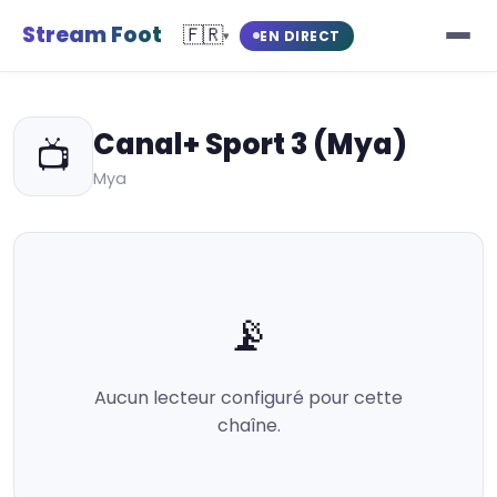
Stream Foot
🇫🇷
EN DIRECT
▾
Canal+ Sport 3 (Mya)
📺
Mya
📡
Aucun lecteur configuré pour cette
chaîne.