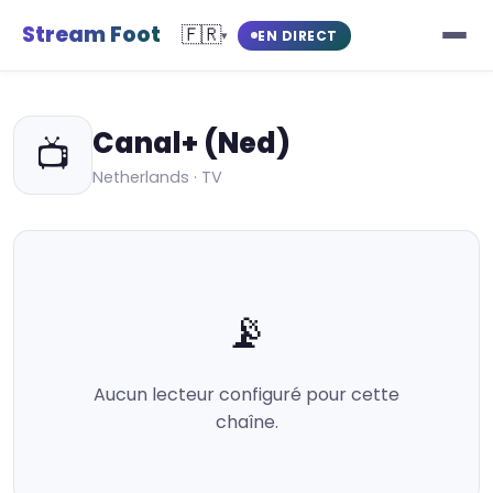
Stream Foot
🇫🇷
EN DIRECT
▾
Canal+ (Ned)
📺
Netherlands · TV
📡
Aucun lecteur configuré pour cette
chaîne.